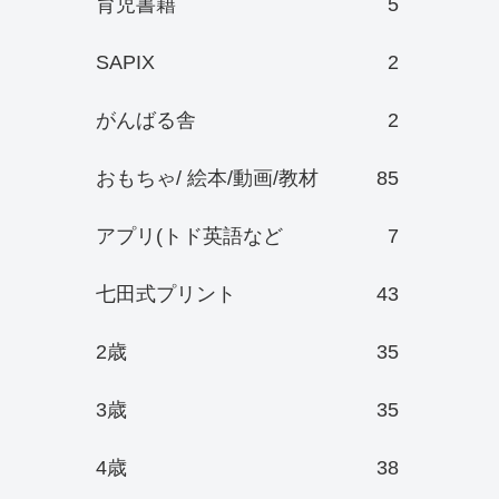
育児書籍
5
SAPIX
2
がんばる舎
2
おもちゃ/ 絵本/動画/教材
85
アプリ(トド英語など
7
七田式プリント
43
2歳
35
3歳
35
4歳
38