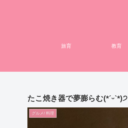
旅育
教育
たこ焼き器で夢膨らむ(*ˊᵕˋ*)੭ 
グルメ/ 料理