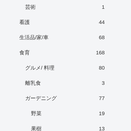
芸術
1
看護
44
生活品/家/車
68
食育
168
グルメ/ 料理
80
離乳食
3
ガーデニング
77
野菜
19
果樹
13