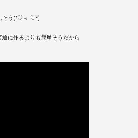
う(*♡﹃ ♡*)
で普通に作るよりも簡単そうだから