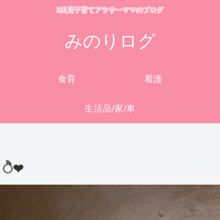
2男児子育てアラサーママのブログ
みのりログ
食育
看護
生活品/家/車
ੈ❤︎