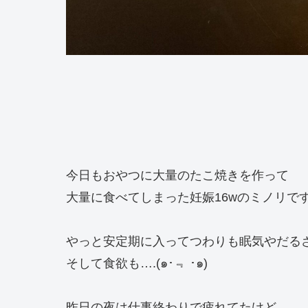
今日もおやつに大量のたこ焼きを作って
大量に食べてしまった妊娠16wのミノリで
やっと安定期に入ってつわりも眠気やだるさ
そして食欲も….(๑･﹃ ･๑)
昨日の夜は仕事終わりで疲れてたけど