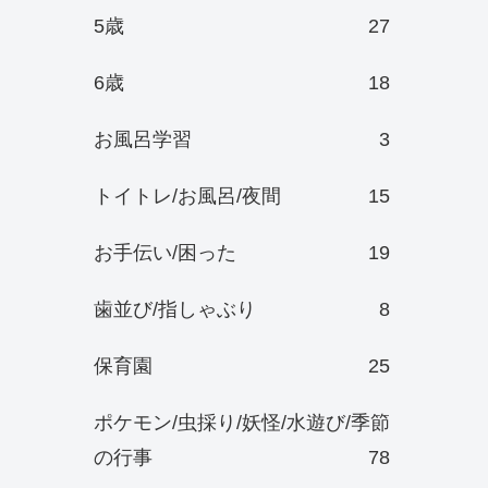
5歳
27
6歳
18
お風呂学習
3
トイトレ/お風呂/夜間
15
お手伝い/困った
19
歯並び/指しゃぶり
8
保育園
25
ポケモン/虫採り/妖怪/水遊び/季節
の行事
78