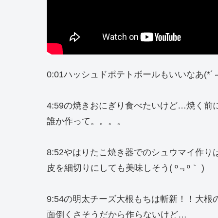
0:01ハッシュドポテトボールもいいなあ(*´﹃`*
4:59の焼きおにぎり食べたいけど…焼く
誰か作って。。。。
8:52やはりたこ焼き器でのシュウマイ作
皮を細切りにしても美味しそう( º﹃º｀ )
9:54の明太チーズ大根もちは斬新！！大
面倒くさそうだから作らないけど…