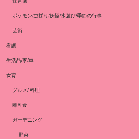
保育園
ポケモン/虫採り/妖怪/水遊び/季節の行事
芸術
看護
生活品/家/車
食育
グルメ/ 料理
離乳食
ガーデニング
野菜