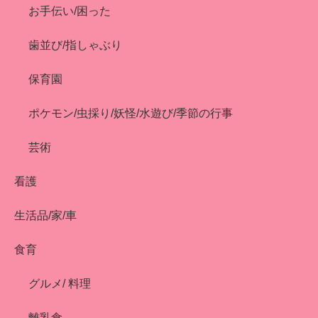
お手伝い/困った
歯並び/指しゃぶり
保育園
ポケモン/虫採り/妖怪/水遊び/季節の行事
芸術
看護
生活品/家/車
食育
グルメ/ 料理
離乳食