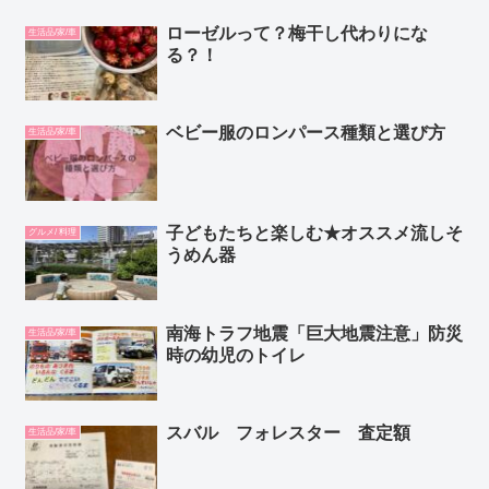
ローゼルって？梅干し代わりにな
生活品/家/車
る？！
ベビー服のロンパース種類と選び方
生活品/家/車
子どもたちと楽しむ★オススメ流しそ
グルメ/ 料理
うめん器
南海トラフ地震「巨大地震注意」防災
生活品/家/車
時の幼児のトイレ
スバル フォレスター 査定額
生活品/家/車