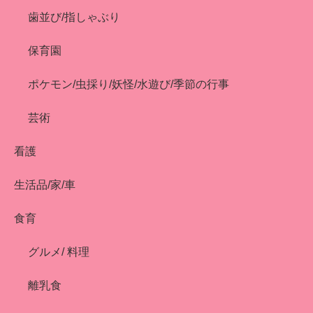
歯並び/指しゃぶり
保育園
ポケモン/虫採り/妖怪/水遊び/季節の行事
芸術
看護
生活品/家/車
食育
グルメ/ 料理
離乳食