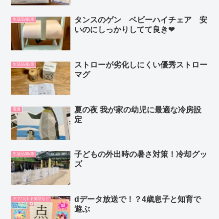
タンスのゲン ベビーハイチェア 安
生活品/家/車
いのにしっかりしてて良き❤︎
ストローが劣化しにくい優秀ストロー
生活品/家/車
マグ
夏の夜 我が家の幼児に最適な冷房設
看護
定
子どもの外出時の暑さ対策！冷却グッ
生活品/家/車
ズ
dデータ放送で！？4歳息子と知育で
アプリ(トド英語など
遊ぶ