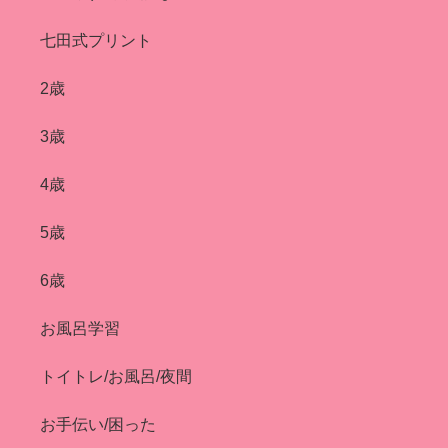
七田式プリント
2歳
3歳
4歳
5歳
6歳
お風呂学習
トイトレ/お風呂/夜間
お手伝い/困った