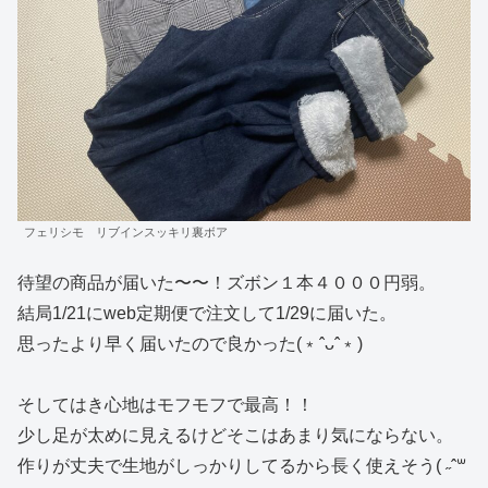
フェリシモ リブインスッキリ裏ボア
待望の商品が届いた〜〜！ズボン１本４０００円弱。
結局1/21にweb定期便で注文して1/29に届いた。
思ったより早く届いたので良かった(﹡ˆᴗˆ﹡)
そしてはき心地はモフモフで最高！！
少し足が太めに見えるけどそこはあまり気にならない。
作りが丈夫で生地がしっかりしてるから長く使えそう( ˶ˆ꒳