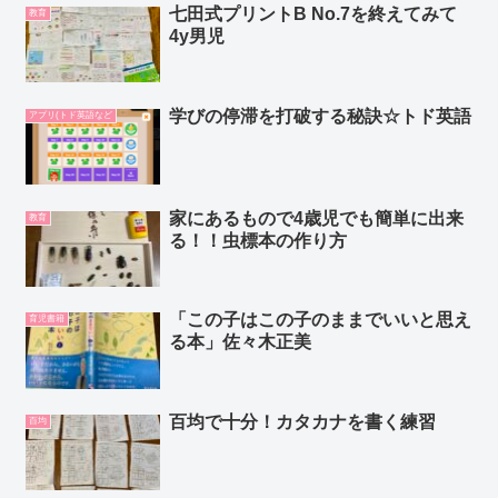
七田式プリントB No.7を終えてみて
教育
4y男児
学びの停滞を打破する秘訣☆トド英語
アプリ(トド英語など
家にあるもので4歳児でも簡単に出来
教育
る！！虫標本の作り方
「この子はこの子のままでいいと思え
育児書籍
る本」佐々木正美
百均で十分！カタカナを書く練習
百均