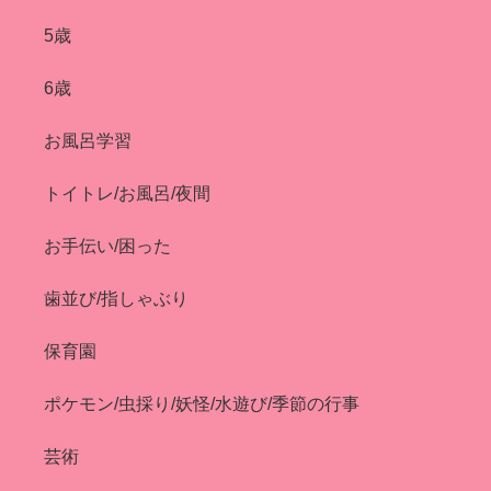
5歳
6歳
お風呂学習
トイトレ/お風呂/夜間
お手伝い/困った
歯並び/指しゃぶり
保育園
ポケモン/虫採り/妖怪/水遊び/季節の行事
芸術