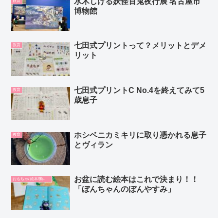
水木しげる妖怪百鬼夜行展 名古屋市
旅育
博物館
七田式プリントって？メリットとデメ
教育
リット
七田式プリントC No.4を終えてみて5
教育
歳息子
ホシベニカミキリに取り憑かれる息子
教育
とヴィラン
お盆に読む絵本はこれで決まり！！
おもちゃ/ 絵本/動画/教材
「ぼんちゃんのぼんやすみ」