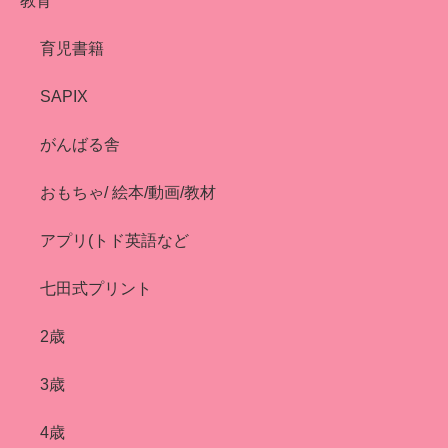
教育
育児書籍
SAPIX
がんばる舎
おもちゃ/ 絵本/動画/教材
アプリ(トド英語など
七田式プリント
2歳
3歳
4歳