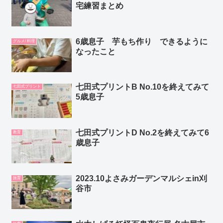
宅練習まとめ
6歳息子 芋もち作り できるように
グルメ/ 料理
なったこと
七田式プリントB No.10を終えてみて
七田式プリント
5歳息子
七田式プリントD No.2を終えてみて6
教育
歳息子
2023.10よさみガーデンマルシェin刈
旅育
谷市