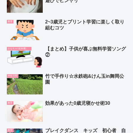
遊びでヒンヤリ
2~3歳児とプリント学習に楽しく取り
教育
組むコツ
【まとめ】子供が喜ぶ無料学習ソング
おもちゃ/ 絵本/動画/教材
②
竹で手作り☆水鉄砲&けん玉in舞岡公
神奈川県
園
効果があった0歳児寝かせ術30
教育
ブレイクダンス キッズ 初心者 自
教育