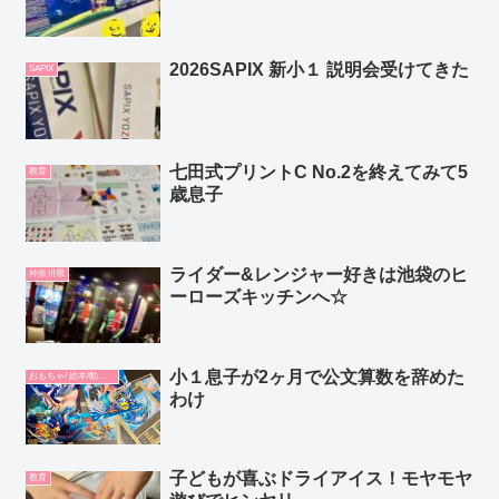
2026SAPIX 新小１ 説明会受けてきた
SAPIX
七田式プリントC No.2を終えてみて5
教育
歳息子
ライダー&レンジャー好きは池袋のヒ
神奈川県
ーローズキッチンへ☆
小１息子が2ヶ月で公文算数を辞めた
おもちゃ/ 絵本/動画/教材
わけ
子どもが喜ぶドライアイス！モヤモヤ
教育