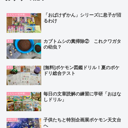
「おばけずかん」シリーズに息子が沼
おもちゃ/ 絵本/動画/教材
るわけ
カブトムシの糞掃除② これクワガタ
教育
の幼虫？
[無料]ポケモン図鑑ドリル！夏のポケ
教育
ドリ総合テスト
毎日の文章読解の練習に学研「おはな
おもちゃ/ 絵本/動画/教材
しドリル」
子供たちと特別企画展ポケモン天文台
神奈川県
へ