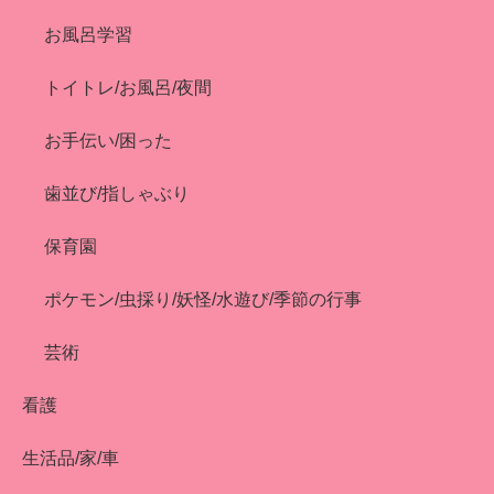
お風呂学習
トイトレ/お風呂/夜間
お手伝い/困った
歯並び/指しゃぶり
保育園
ポケモン/虫採り/妖怪/水遊び/季節の行事
芸術
看護
生活品/家/車