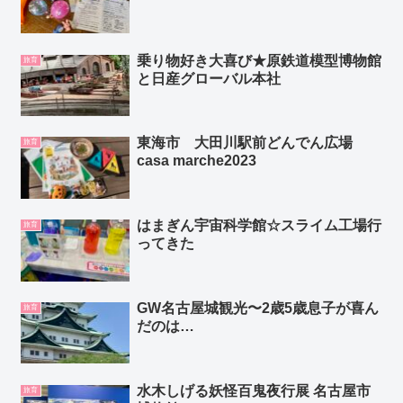
乗り物好き大喜び★原鉄道模型博物館
旅育
と日産グローバル本社
東海市 大田川駅前どんでん広場
旅育
casa marche2023
はまぎん宇宙科学館☆スライム工場行
旅育
ってきた
GW名古屋城観光〜2歳5歳息子が喜ん
旅育
だのは…
水木しげる妖怪百鬼夜行展 名古屋市
旅育