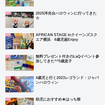
2025洋光台ハロウィンに行ってきた
旅育
☆
AFRICAN STAGE inクイーンズスク
旅育
エア横浜 6歳児超Enjoy
無料プレゼント付きのLaQイベント参
旅育
加してきた^^5歳息子
4歳児と行く2023レゴランド・ジャパ
旅育
ンハロウィン
幼児におすすめ★はっち祭
旅育