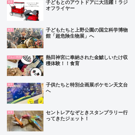
子どもとのアウトドアに大活躍！ラジ
旅育
オフライヤー
子どもたちと上野公園の国立科学博物
旅育
館「超危険生物展」へ
熱田神宮に奉納された金鯱しいたけ収
グルメ/ 料理
穫体験！！食育
子供たちと特別企画展ポケモン天文台
旅育
へ
セントレアなぞときスタンプラリー行
旅育
ってきたジェット！