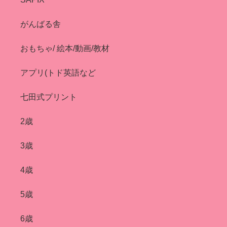
がんばる舎
おもちゃ/ 絵本/動画/教材
アプリ(トド英語など
七田式プリント
2歳
3歳
4歳
5歳
6歳