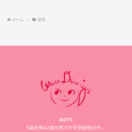
ホーム
旅育
みのり
5歳長男&2歳次男の中学受験検討中。