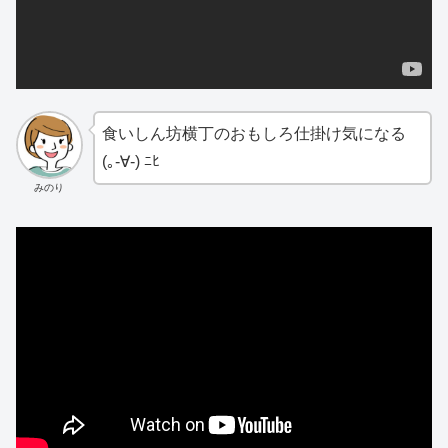
食いしん坊横丁のおもしろ仕掛け気になる
(｡-∀-) ﾆﾋ
みのり