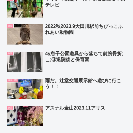
テレビ
2022秋2023.9大田川駅前ちびっこふ
旅育
れあい動物園
4y息子公園遊具から落ちて前腕骨折;
旅育
＿;③退院後と保育園
雨だ。辻堂交通展示館へ遊びに行こ
神奈川県
う！！
アスナル金山2023.11アリス
旅育