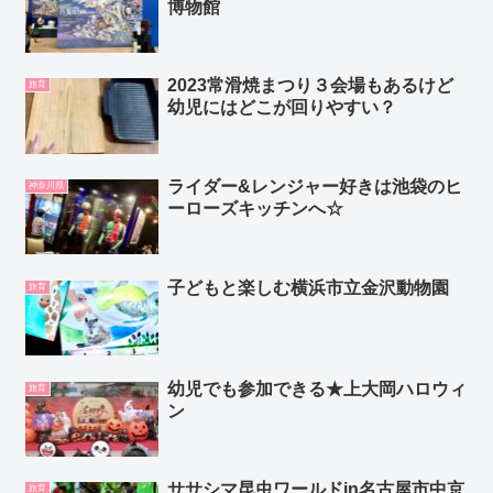
博物館
2023常滑焼まつり３会場もあるけど
旅育
幼児にはどこが回りやすい？
ライダー&レンジャー好きは池袋のヒ
神奈川県
ーローズキッチンへ☆
子どもと楽しむ横浜市立金沢動物園
旅育
幼児でも参加できる★上大岡ハロウィ
旅育
ン
ササシマ昆虫ワールドin名古屋市中京
旅育