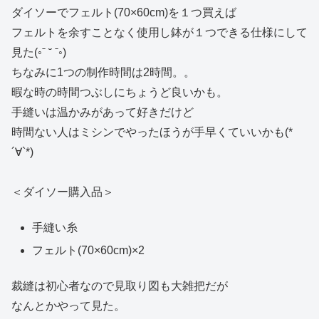
ダイソーでフェルト(70×60cm)を１つ買えば
フェルトを余すことなく使用し鉢が１つできる仕様にして
見た(◦ˉ ˘ ˉ◦)
ちなみに1つの制作時間は2時間。。
暇な時の時間つぶしにちょうど良いかも。
手縫いは温かみがあって好きだけど
時間ない人はミシンでやったほうが手早くていいかも(*
´∀`*)
＜ダイソー購入品＞
手縫い糸
フェルト(70×60cm)×2
裁縫は初心者なので見取り図も大雑把だが
なんとかやって見た。