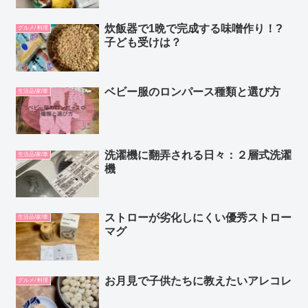
炊飯器で1晩で完成する味噌作り！?
グルメ/ 料理
子ども受けは？
ベビー服のロンパース種類と選び方
生活品/家/車
洗濯機に翻弄される日々：２層式洗濯
生活品/家/車
機
ストローが劣化しにくい優秀ストロー
生活品/家/車
マグ
お月見で子供たちに教えたいアレコレ
グルメ/ 料理