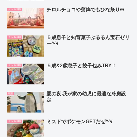
チロルチョコや蒲鉾でもひな祭り❊
グルメ/ 料理
５歳息子と知育菓子ぷるるん宝石ゼリ
グルメ/ 料理
ー^^/
５歳&2歳息子と餃子包みTRY！
グルメ/ 料理
夏の夜 我が家の幼児に最適な冷房設
看護
定
ミスドでポケモンGETだぜ^^/
グルメ/ 料理