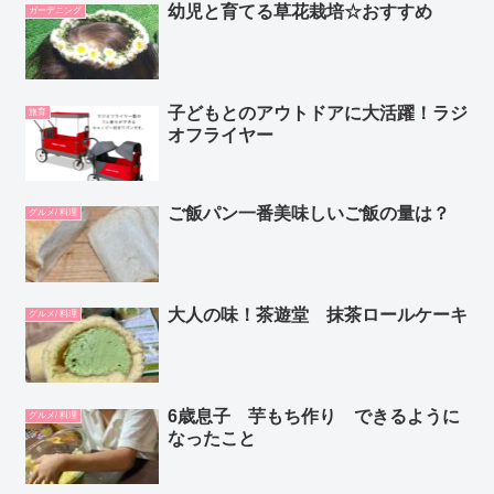
幼児と育てる草花栽培☆おすすめ
ガーデニング
子どもとのアウトドアに大活躍！ラジ
旅育
オフライヤー
ご飯パン一番美味しいご飯の量は？
グルメ/ 料理
大人の味！茶遊堂 抹茶ロールケーキ
グルメ/ 料理
6歳息子 芋もち作り できるように
グルメ/ 料理
なったこと