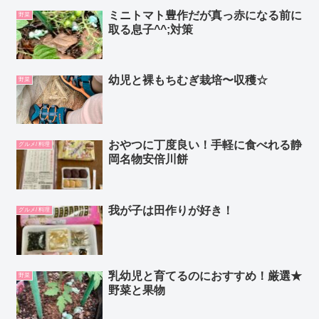
ミニトマト豊作だが真っ赤になる前に
野菜
取る息子^^;対策
幼児と裸もちむぎ栽培〜収穫☆
野菜
おやつに丁度良い！手軽に食べれる静
グルメ/ 料理
岡名物安倍川餅
我が子は田作りが好き！
グルメ/ 料理
乳幼児と育てるのにおすすめ！厳選★
野菜
野菜と果物