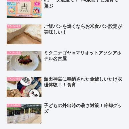
遊ぶ
ご飯パンを焼くならお米食パン設定が
グルメ/ 料理
美味しい！
ミクニナゴヤinマリオットアソシアホ
グルメ/ 料理
テル名古屋
熱田神宮に奉納された金鯱しいたけ収
グルメ/ 料理
穫体験！！食育
子どもの外出時の暑さ対策！冷却グッ
生活品/家/車
ズ