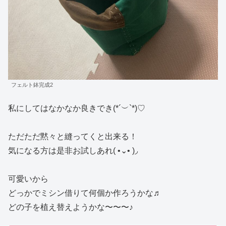
フェルト鉢完成2
私にしてはなかなか良きでき(*´︶`*)♡
ただただ黙々と縫ってくと出来る！
気になる方は是非お試しあれ( •⌄• )◞
可愛いから
どっかでミシン借りて何個か作ろうかな♬
どの子を植え替えようかな〜〜〜♪