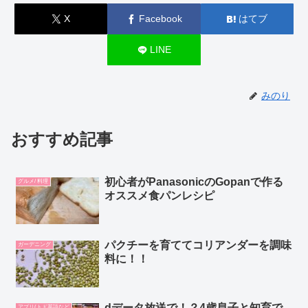
X
Facebook
はてブ
LINE
みのり
おすすめ記事
初心者がPanasonicのGopanで作る
グルメ/ 料理
オススメ食パンレシピ
パクチーを育ててコリアンダーを調味
ガーデニング
料に！！
dデータ放送で！？4歳息子と知育で
アプリ(トド英語など