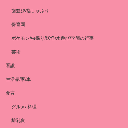
歯並び/指しゃぶり
保育園
ポケモン/虫採り/妖怪/水遊び/季節の行事
芸術
看護
生活品/家/車
食育
グルメ/ 料理
離乳食