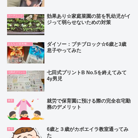
効果あり☆家庭菜園の苗を乳幼児がイ
ガーデニング
ジって弱らせないための対策
ダイソー：プチブロック☆6歳と3歳
おもちゃ/ 絵本/動画/教材
息子やってみた
七田式プリントB No.5を終えてみて
七田式プリント
4y男児
就労で保育園に預ける際の完全在宅勤
教育
務のデメリット
6歳と３歳がカポエイラ教室通ってみ
教育
た