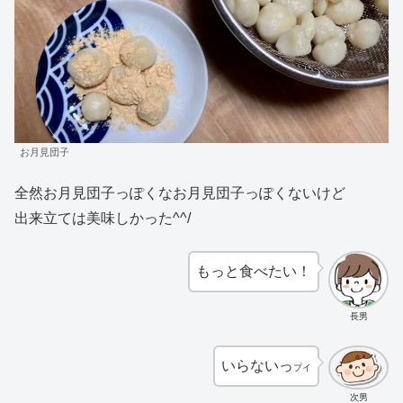
お月見団子
全然お月見団子っぽくなお月見団子っぽくないけど
出来立ては美味しかった^^/
もっと食べたい！
長男
いらないっ
プイ
次男