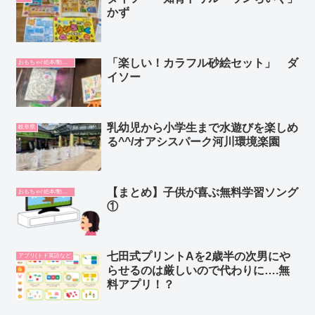
かず
「楽しい！カラフル砂絵セット」 ダ
おもちゃ/ 絵本/動画/教材
イソー
乳幼児から小学生まで水遊びを楽しめ
岐阜県
る^^/オアシスパーク河川環境楽園
【まとめ】子供が喜ぶ無料学習ソング
おもちゃ/ 絵本/動画/教材
①
七田式プリントAを2歳半の次男にや
アプリ(トド英語など
らせるのは厳しいので代わりに….無
料アプリ！？