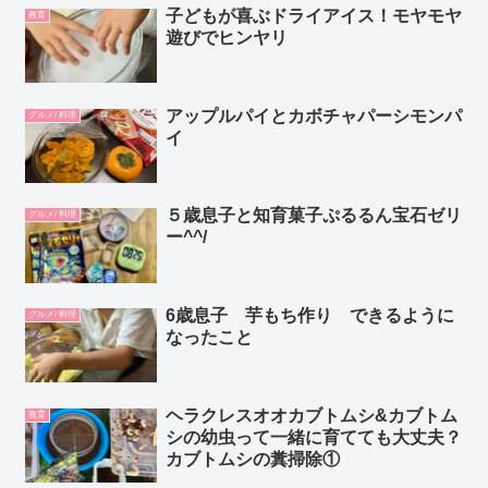
子どもが喜ぶドライアイス！モヤモヤ
教育
遊びでヒンヤリ
アップルパイとカボチャパーシモンパ
グルメ/ 料理
イ
５歳息子と知育菓子ぷるるん宝石ゼリ
グルメ/ 料理
ー^^/
6歳息子 芋もち作り できるように
グルメ/ 料理
なったこと
ヘラクレスオオカブトムシ&カブトム
教育
シの幼虫って一緒に育てても大丈夫？
カブトムシの糞掃除①