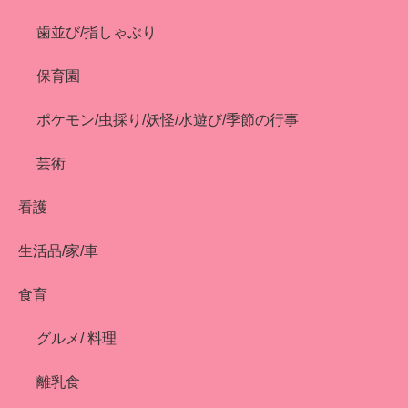
歯並び/指しゃぶり
保育園
ポケモン/虫採り/妖怪/水遊び/季節の行事
芸術
看護
生活品/家/車
食育
グルメ/ 料理
離乳食