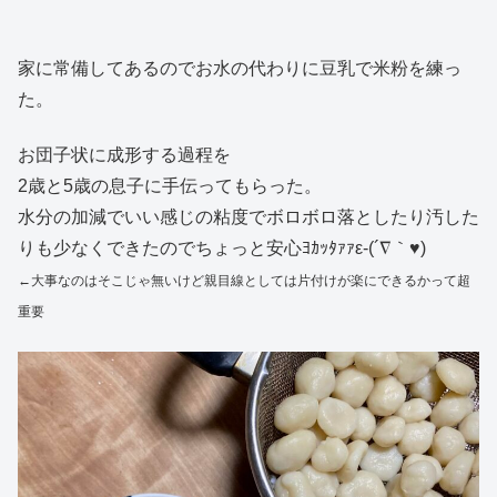
家に常備してあるのでお水の代わりに豆乳で米粉を練っ
た。
お団子状に成形する過程を
2歳と5歳の息子に手伝ってもらった。
水分の加減でいい感じの粘度でボロボロ落としたり汚した
りも少なくできたのでちょっと安心ﾖｶｯﾀｧｧε-(´∇｀♥)
←大事なのはそこじゃ無いけど親目線としては片付けが楽にできるかって超
重要