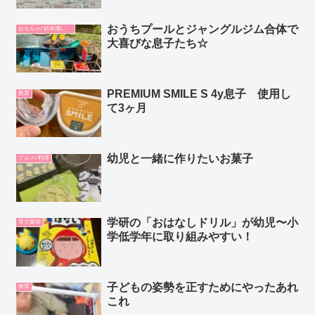
おうちプールとジャングルジム合体で
おもちゃ/ 絵本/動画/教材
大喜びな息子たち☆
PREMIUM SMILE S 4y息子 使用し
教育
て3ヶ月
幼児と一緒に作りたいお菓子
グルメ/ 料理
学研の「おはなしドリル」が幼児〜小
育児書籍
学低学年に取り組みやすい！
子どもの姿勢を正すためにやったあれ
教育
これ