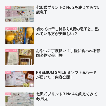
七田式プリントC No.2を終えてみて5
教育
歳息子
初めての干し柿作り6歳の息子と。熟
グルメ/ 料理
れている方が美味しい？
おやつに丁度良い！手軽に食べれる静
グルメ/ 料理
岡名物安倍川餅
PREMIUM SMILE S ソフト&ハード
教育
が届いた！内容公開！
七田式プリントB No.4を終えてみて
教育
4y男児