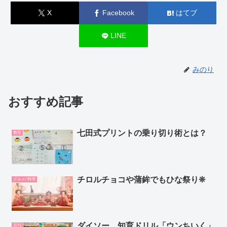
X
Facebook
はてブ
LINE
みのり
おすすめ記事
七田式プリントの乗り切り術とは？
教育
チロルチョコや蒲鉾でもひな祭り❊
グルメ/ 料理
ダイソー 知育ドリル「ウンちいく」
百均