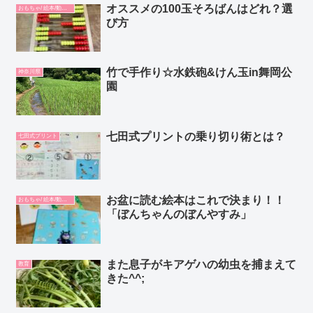
オススメの100玉そろばんはどれ？選
おもちゃ/ 絵本/動画/教材
び方
竹で手作り☆水鉄砲&けん玉in舞岡公
神奈川県
園
七田式プリントの乗り切り術とは？
七田式プリント
お盆に読む絵本はこれで決まり！！
おもちゃ/ 絵本/動画/教材
「ぼんちゃんのぼんやすみ」
また息子がキアゲハの幼虫を捕まえて
教育
きた^^;