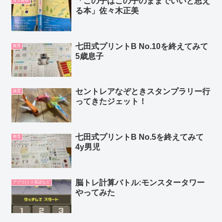
「この子はこの子のままでいいと思え
育児書籍
る本」佐々木正美
七田式プリントB No.10を終えてみて
教育
5歳息子
セントレアなぞときスタンプラリー行
旅育
ってきたジェット！
七田式プリントB No.5を終えてみて
教育
4y男児
脳トレ計算バトル:モンスタータワー
アプリ(トド英語など
やってみた