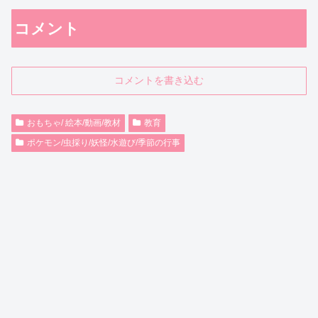
コメント
コメントを書き込む
おもちゃ/ 絵本/動画/教材
教育
ポケモン/虫採り/妖怪/水遊び/季節の行事