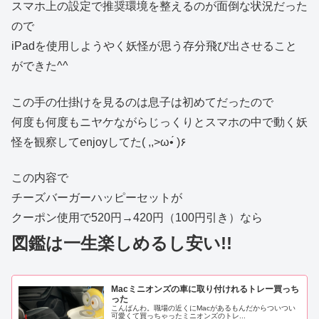
スマホ上の設定で推奨環境を整えるのが面倒な状況だった
ので
iPadを使用しようやく妖怪が思う存分飛び出させること
ができた^^
この手の仕掛けを見るのは息子は初めてだったので
何度も何度もニヤケながらじっくりとスマホの中で動く妖
怪を観察してenjoyしてた( ,,>ω•́ )۶
この内容で
チーズバーガーハッピーセットが
クーポン使用で520円→420円（100円引き）なら
図鑑は一生楽しめるし安い!!
Macミニオンズの車に取り付けれるトレー買っち
った
こんばんわ。職場の近くにMacがあるもんだからついつい
可愛くて買っちゃったミニオンズのトレ...