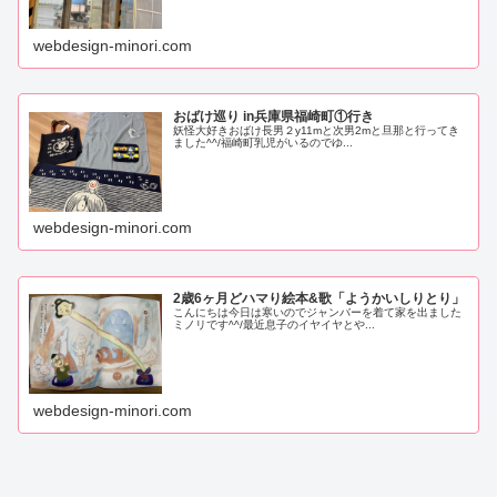
webdesign-minori.com
おばけ巡り in兵庫県福崎町①行き
妖怪大好きおばけ長男２y11mと次男2mと旦那と行ってき
ました^^/福崎町乳児がいるのでゆ...
webdesign-minori.com
2歳6ヶ月どハマり絵本&歌「ようかいしりとり」
こんにちは今日は寒いのでジャンバーを着て家を出ました
ミノリです^^/最近息子のイヤイヤとや...
webdesign-minori.com