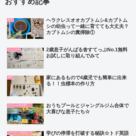
おすすめ記事
ヘラクレスオオカブトムシ&カブトム
教育
シの幼虫って一緒に育てても大丈夫？
カブトムシの糞掃除①
2歳息子がんばる舎すてっぷNo.1無料
がんばる舎
お試しに取り組んでみて
家にあるもので4歳児でも簡単に出来
教育
る！！虫標本の作り方
おうちプールとジャングルジム合体で
おもちゃ/ 絵本/動画/教材
大喜びな息子たち☆
学びの停滞を打破する秘訣☆トド英語
アプリ(トド英語など