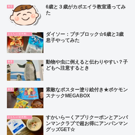
6歳と３歳がカポエイラ教室通ってみ
教育
た
ダイソー：プチブロック☆6歳と3歳
おもちゃ/ 絵本/動画/教材
息子やってみた
動物や虫に例えると伝わりやすい？子
教育
どもへ注意するとき
素敵なポスター塗り絵付き★ポケモン
教育
スナックMEGABOX
すかいらーくアプリクーポンとアンパ
おもちゃ/ 絵本/動画/教材
ンマンクラブで超お得にアンパンマン
グッズGET☆