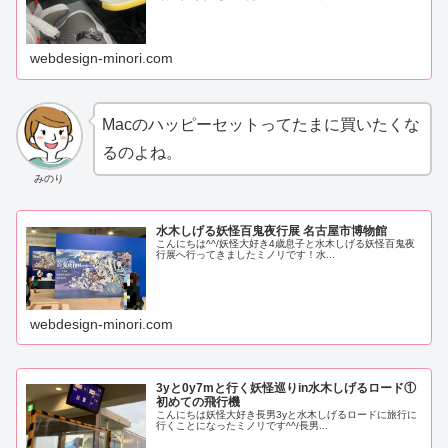
webdesign-minori.com
Macのハッピーセットってたまに買いたくな
るのよね。
みのり
水木しげる妖怪百鬼夜行展 名古屋市博物館
こんにちは^^/妖怪大好き4歳息子と水木しげる妖怪百鬼夜
行展へ行ってきましたミノリです！水...
webdesign-minori.com
3yと0y7mと行く妖怪巡りin水木しげるロード①
初めての飛行機
こんにちは妖怪大好き長男3yと水木しげるロードに旅行に
行くことになったミノリです^^/長男...