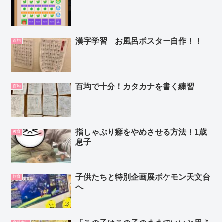
漢字学習 お風呂ポスター自作！！
百均
百均で十分！カタカナを書く練習
百均
指しゃぶり癖をやめさせる方法！1歳
教育
息子
子供たちと特別企画展ポケモン天文台
旅育
へ