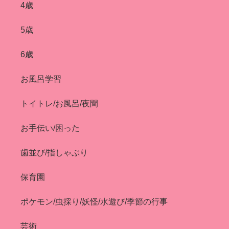
4歳
5歳
6歳
お風呂学習
トイトレ/お風呂/夜間
お手伝い/困った
歯並び/指しゃぶり
保育園
ポケモン/虫採り/妖怪/水遊び/季節の行事
芸術