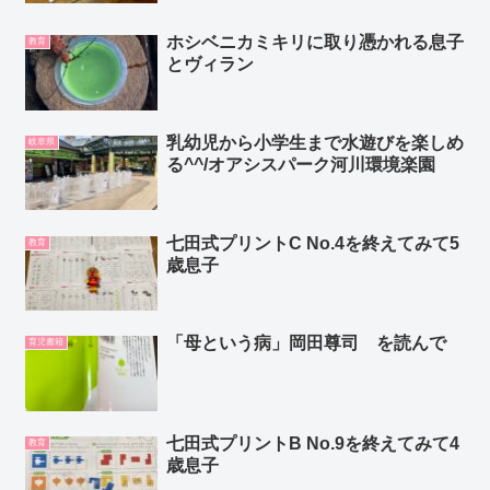
ホシベニカミキリに取り憑かれる息子
教育
とヴィラン
乳幼児から小学生まで水遊びを楽しめ
岐阜県
る^^/オアシスパーク河川環境楽園
七田式プリントC No.4を終えてみて5
教育
歳息子
「母という病」岡田尊司 を読んで
育児書籍
七田式プリントB No.9を終えてみて4
教育
歳息子