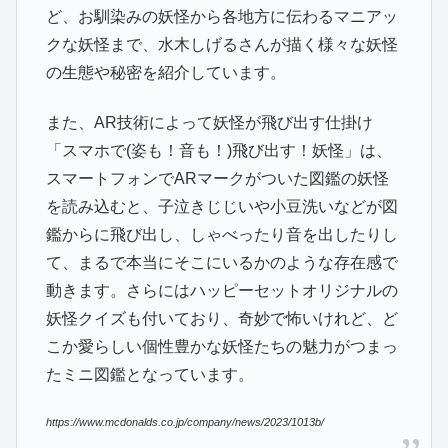
ど、お馴染みの妖怪から各地方に伝わるマニアッ
クな妖怪まで、水木しげるさんが描く様々な妖怪
の生態や秘密を紹介しています。
また、AR技術によって妖怪が飛び出す仕掛け
「スマホで(姿も！音も！)飛び出す！妖怪」は、
スマートフォンでARマークがついた図鑑の妖怪
を読み込むと、子泣きじじいや小豆洗いなどが図
鑑からに飛び出し、しゃべったり音を出したりし
て、まるで本当にそこにいるかのような存在感で
動きます。さらにはハッピーセットオリジナルの
妖怪クイズも付いており、奇妙で怖いけれど、ど
こか愛らしい個性豊かな妖怪たちの魅力がつまっ
たミニ図鑑となっています。
https://www.mcdonalds.co.jp/company/news/2023/1013b/