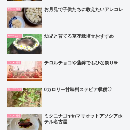
お月見で子供たちに教えたいアレコレ
グルメ/ 料理
幼児と育てる草花栽培☆おすすめ
ガーデニング
チロルチョコや蒲鉾でもひな祭り❊
グルメ/ 料理
0カロリー甘味料ステビア収穫♡
ガーデニング
ミクニナゴヤinマリオットアソシアホ
グルメ/ 料理
テル名古屋