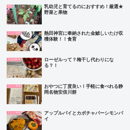
乳幼児と育てるのにおすすめ！厳選★
野菜
野菜と果物
熱田神宮に奉納された金鯱しいたけ収
グルメ/ 料理
穫体験！！食育
ローゼルって？梅干し代わりにな
生活品/家/車
る？！
おやつに丁度良い！手軽に食べれる静
グルメ/ 料理
岡名物安倍川餅
アップルパイとカボチャパーシモンパ
グルメ/ 料理
イ