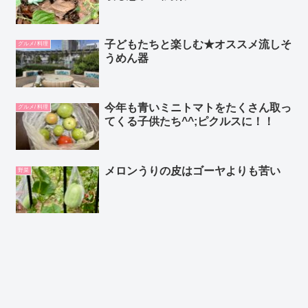
子どもたちと楽しむ★オススメ流しそ
グルメ/ 料理
うめん器
今年も青いミニトマトをたくさん取っ
グルメ/ 料理
てくる子供たち^^;ピクルスに！！
メロンうりの皮はゴーヤよりも苦い
野菜