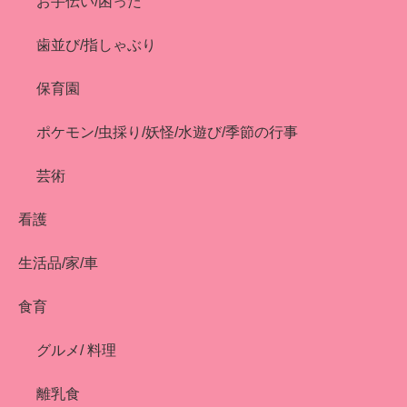
お手伝い/困った
歯並び/指しゃぶり
保育園
ポケモン/虫採り/妖怪/水遊び/季節の行事
芸術
看護
生活品/家/車
食育
グルメ/ 料理
離乳食