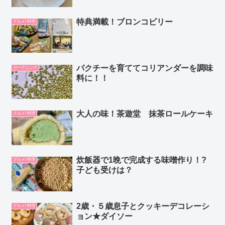
特典満載！ブロンコビリー
グルメ/ 料理
パクチーを育ててコリアンダーを調味
ガーデニング
料に！！
大人の味！茶遊堂 抹茶ロールケーキ
グルメ/ 料理
炊飯器で1晩で完成する味噌作り！?
グルメ/ 料理
子ども受けは？
2歳・５歳息子とクッキーデコレーシ
グルメ/ 料理
ョン★ダイソー