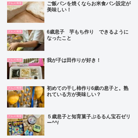
ご飯パンを焼くならお米食パン設定が
グルメ/ 料理
美味しい！
6歳息子 芋もち作り できるように
グルメ/ 料理
なったこと
我が子は田作りが好き！
グルメ/ 料理
初めての干し柿作り6歳の息子と。熟
グルメ/ 料理
れている方が美味しい？
５歳息子と知育菓子ぷるるん宝石ゼリ
グルメ/ 料理
ー^^/