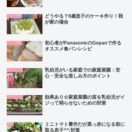
どうやる？6歳息子のケーキ作り！我
グルメ/ 料理
が家の場合
初心者がPanasonicのGopanで作る
グルメ/ 料理
オススメ食パンレシピ
乳幼児がいる家庭での家庭菜園：安
ガーデニング
心・安全な楽しみ方のポイント
効果あり☆家庭菜園の苗を乳幼児がイ
ガーデニング
ジって弱らせないための対策
ミニトマト豊作だが真っ赤になる前に
野菜
取る息子^^;対策