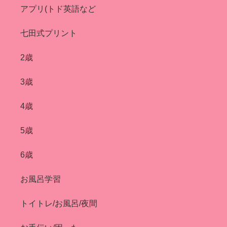
アプリ(トド英語など
七田式プリント
2歳
3歳
4歳
5歳
6歳
お風呂学習
トイトレ/お風呂/夜間