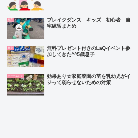
ブレイクダンス キッズ 初心者 自
教育
宅練習まとめ
無料プレゼント付きのLaQイベント参
旅育
加してきた^^5歳息子
効果あり☆家庭菜園の苗を乳幼児がイ
ガーデニング
ジって弱らせないための対策