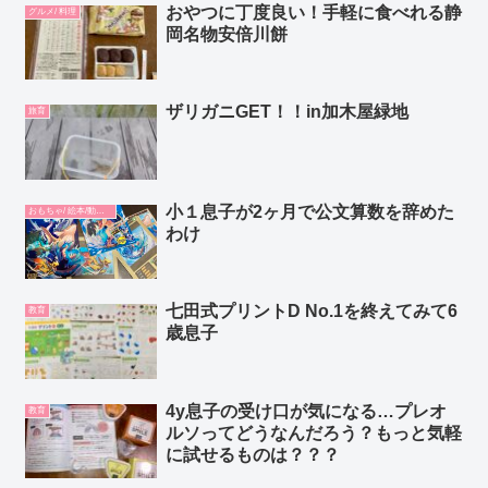
おやつに丁度良い！手軽に食べれる静
グルメ/ 料理
岡名物安倍川餅
ザリガニGET！！in加木屋緑地
旅育
小１息子が2ヶ月で公文算数を辞めた
おもちゃ/ 絵本/動画/教材
わけ
七田式プリントD No.1を終えてみて6
教育
歳息子
4y息子の受け口が気になる…プレオ
教育
ルソってどうなんだろう？もっと気軽
に試せるものは？？？