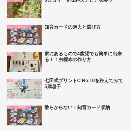
0カロリー甘味料ステビア収穫♡
知育カードの魅力と選び方
おもちゃ/ 絵本/動画/教材
家にあるもので4歳児でも簡単に出来
教育
る！！虫標本の作り方
七田式プリントC No.10を終えてみて
教育
5歳息子
散らからない！知育カード収納
おもちゃ/ 絵本/動画/教材