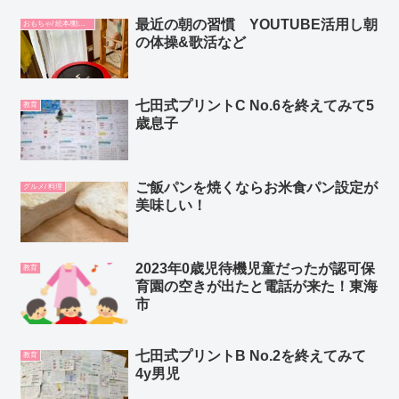
最近の朝の習慣 YOUTUBE活用し朝
おもちゃ/ 絵本/動画/教材
の体操&歌活など
七田式プリントC No.6を終えてみて5
教育
歳息子
ご飯パンを焼くならお米食パン設定が
グルメ/ 料理
美味しい！
2023年0歳児待機児童だったが認可保
教育
育園の空きが出たと電話が来た！東海
市
七田式プリントB No.2を終えてみて
教育
4y男児