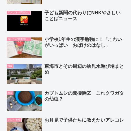
子ども新聞の代わりにNHKやさしい
アプリ(トド英語など
ことばニュース
小学校1年生の漢字勉強に！「こわい
おもちゃ/ 絵本/動画/教材
がいっぱい おばけのはなし」
東海市とその周辺の幼児水遊び場まと
旅育
め
カブトムシの糞掃除② これクワガタ
教育
の幼虫？
お月見で子供たちに教えたいアレコレ
グルメ/ 料理