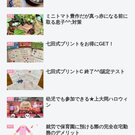
ミニトマト豊作だが真っ赤になる前に
野菜
取る息子^^;対策
七田式プリントをお得にGET！
教育
七田式プリントC 終了^^/認定テスト
教育
幼児でも参加できる★上大岡ハロウィ
旅育
ン
就労で保育園に預ける際の完全在宅勤
教育
務のデメリット