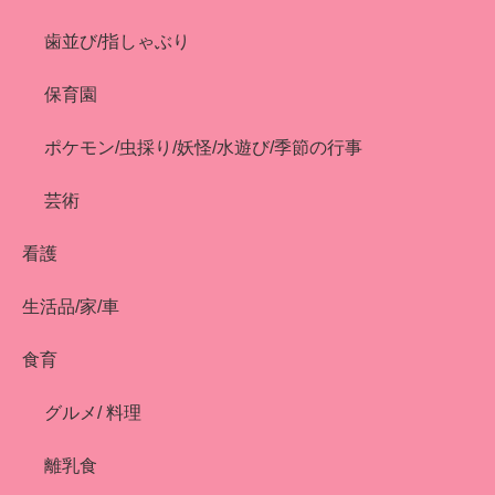
歯並び/指しゃぶり
保育園
ポケモン/虫採り/妖怪/水遊び/季節の行事
芸術
看護
生活品/家/車
食育
グルメ/ 料理
離乳食