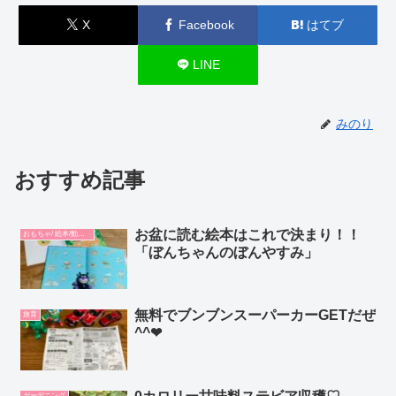
X
Facebook
はてブ
LINE
みのり
おすすめ記事
お盆に読む絵本はこれで決まり！！
おもちゃ/ 絵本/動画/教材
「ぼんちゃんのぼんやすみ」
無料でブンブンスーパーカーGETだぜ
旅育
^^❤︎
ガーデニング