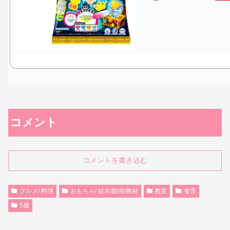
コメント
コメントを書き込む
グルメ/ 料理
おもちゃ/ 絵本/動画/教材
教育
食育
5歳