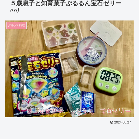
５歳息子と知育菓子ぷるるん宝石ゼリー
^^/
グルメ/ 料理
知育菓子 ぷるるん 宝石ゼリー
2024.08.27