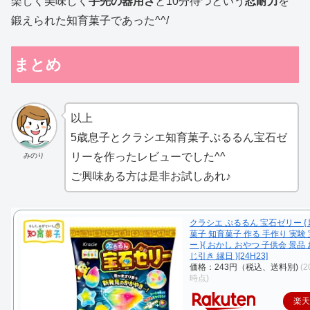
楽しく美味しく
手先の器用さ
と10分待つという
忍耐力
を
鍛えられた知育菓子であった^^/
まとめ
以上
5歳息子とクラシエ知育菓子ぷるるん宝石ゼ
リーを作ったレビューでした^^
みのり
ご興味ある方は是非お試しあれ♪
クラシエ ぷるるん 宝石ゼリー {
菓子 知育菓子 作る 手作り 実験 
ー }{ おかし おやつ 子供会 景品
じ引き 縁日 }[24H23]
価格：243円（税込、送料別)
(2
時点)
楽