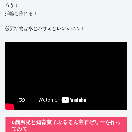
ろう！
指輪も作れる！！
必要な物は
水
と
ハサミ
と
レンジ
のみ！
5歳男児と知育菓子ぷるるん宝石ゼリーを作っ
てみて