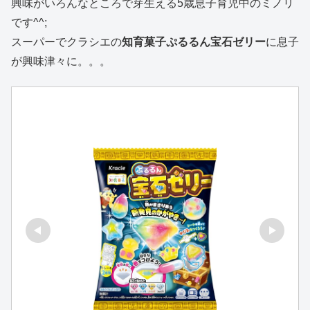
興味がいろんなところで芽生える5歳息子育児中のミノリ
です^^;
スーパーでクラシエの
知育菓子ぷるるん宝石ゼリー
に息子
が興味津々に。。。