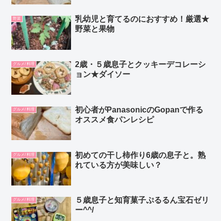
乳幼児と育てるのにおすすめ！厳選★
野菜
野菜と果物
2歳・５歳息子とクッキーデコレーシ
グルメ/ 料理
ョン★ダイソー
初心者がPanasonicのGopanで作る
グルメ/ 料理
オススメ食パンレシピ
初めての干し柿作り6歳の息子と。熟
グルメ/ 料理
れている方が美味しい？
５歳息子と知育菓子ぷるるん宝石ゼリ
グルメ/ 料理
ー^^/