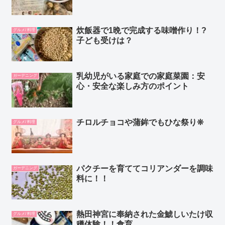
炊飯器で1晩で完成する味噌作り！?
グルメ/ 料理
子ども受けは？
乳幼児がいる家庭での家庭菜園：安
ガーデニング
心・安全な楽しみ方のポイント
チロルチョコや蒲鉾でもひな祭り❊
グルメ/ 料理
パクチーを育ててコリアンダーを調味
ガーデニング
料に！！
熱田神宮に奉納された金鯱しいたけ収
グルメ/ 料理
穫体験！！食育