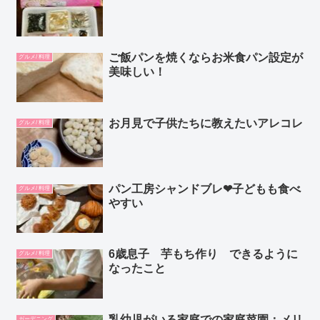
ご飯パンを焼くならお米食パン設定が
グルメ/ 料理
美味しい！
お月見で子供たちに教えたいアレコレ
グルメ/ 料理
パン工房シャンドブレ❤︎子どもも食べ
グルメ/ 料理
やすい
6歳息子 芋もち作り できるように
グルメ/ 料理
なったこと
乳幼児がいる家庭での家庭菜園：メリ
ガーデニング