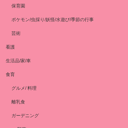
保育園
ポケモン/虫採り/妖怪/水遊び/季節の行事
芸術
看護
生活品/家/車
食育
グルメ/ 料理
離乳食
ガーデニング