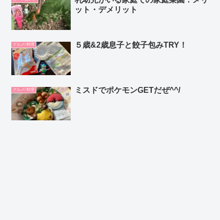
ット・デメリット
５歳&2歳息子と餃子包みTRY！
グルメ/ 料理
ミスドでポケモンGETだぜ^^/
グルメ/ 料理