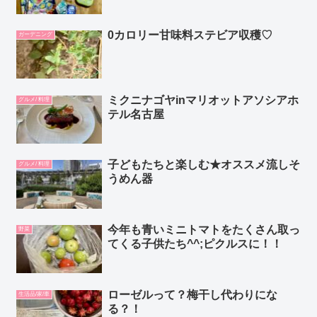
0カロリー甘味料ステビア収穫♡
ガーデニング
ミクニナゴヤinマリオットアソシアホ
グルメ/ 料理
テル名古屋
子どもたちと楽しむ★オススメ流しそ
グルメ/ 料理
うめん器
今年も青いミニトマトをたくさん取っ
野菜
てくる子供たち^^;ピクルスに！！
ローゼルって？梅干し代わりにな
生活品/家/車
る？！