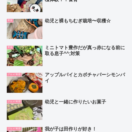
幼児と裸もちむぎ栽培〜収穫☆
野菜
ミニトマト豊作だが真っ赤になる前に
野菜
取る息子^^;対策
アップルパイとカボチャパーシモンパ
グルメ/ 料理
イ
幼児と一緒に作りたいお菓子
グルメ/ 料理
我が子は田作りが好き！
グルメ/ 料理