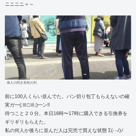
ニニニニ＝～
偉人の閃き長蛇の列
前に100人くらい並んでた。パン切り包丁もらえないの確
実ガ━(;Ⅲ□Ⅲ;)━ン!!
待つこと２０分。本日16時〜17時に購入できる引換券を
ギリギリもらえた。
私の何人か後ろに並んだ人は完売で買えな状態 Σ(- -ﾉ)ﾉ