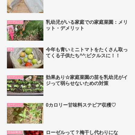
乳幼児がいる家庭での家庭菜園：メリ
ガーデニング
ット・デメリット
今年も青いミニトマトをたくさん取っ
野菜
てくる子供たち^^;ピクルスに！！
効果あり☆家庭菜園の苗を乳幼児がイ
ガーデニング
ジって弱らせないための対策
0カロリー甘味料ステビア収穫♡
ガーデニング
ローゼルって？梅干し代わりにな
生活品/家/車