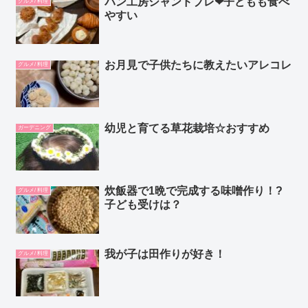
パン工房シャンドブレ❤︎子どもも食べ
グルメ/ 料理
やすい
お月見で子供たちに教えたいアレコレ
グルメ/ 料理
幼児と育てる草花栽培☆おすすめ
ガーデニング
炊飯器で1晩で完成する味噌作り！?
グルメ/ 料理
子ども受けは？
我が子は田作りが好き！
グルメ/ 料理