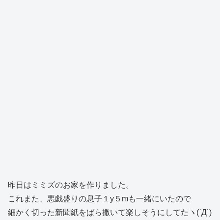
昨日はミミズのお家を作りました。
これまた、悪戯盛りの息子１y５mも一緒にいたので
細かく切った新聞紙をばら撒いて楽しそうにしてたヽ(`Д´)