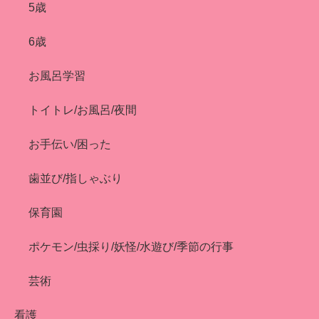
5歳
6歳
お風呂学習
トイトレ/お風呂/夜間
お手伝い/困った
歯並び/指しゃぶり
保育園
ポケモン/虫採り/妖怪/水遊び/季節の行事
芸術
看護