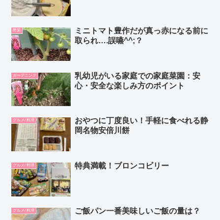
ミニトマト豊作だが真っ赤になる前に
野菜
取られ….誤嚥^^;？
乳幼児がいる家庭での家庭菜園：安
ガーデニング
心・安全な楽しみ方のポイント
おやつに丁度良い！手軽に食べれる静
グルメ/ 料理
岡名物安倍川餅
特典満載！ブロンコビリー
グルメ/ 料理
ご飯パン一番美味しいご飯の量は？
グルメ/ 料理