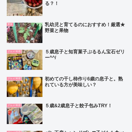
る？！
乳幼児と育てるのにおすすめ！厳選★
野菜
野菜と果物
５歳息子と知育菓子ぷるるん宝石ゼリ
グルメ/ 料理
ー^^/
初めての干し柿作り6歳の息子と。熟
グルメ/ 料理
れている方が美味しい？
５歳&2歳息子と餃子包みTRY！
グルメ/ 料理