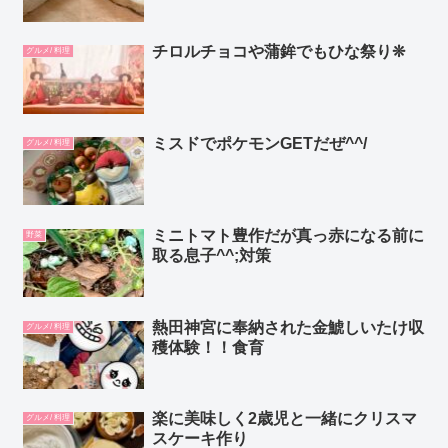
チロルチョコや蒲鉾でもひな祭り❊
グルメ/ 料理
ミスドでポケモンGETだぜ^^/
グルメ/ 料理
ミニトマト豊作だが真っ赤になる前に
野菜
取る息子^^;対策
熱田神宮に奉納された金鯱しいたけ収
グルメ/ 料理
穫体験！！食育
楽に美味しく2歳児と一緒にクリスマ
グルメ/ 料理
スケーキ作り