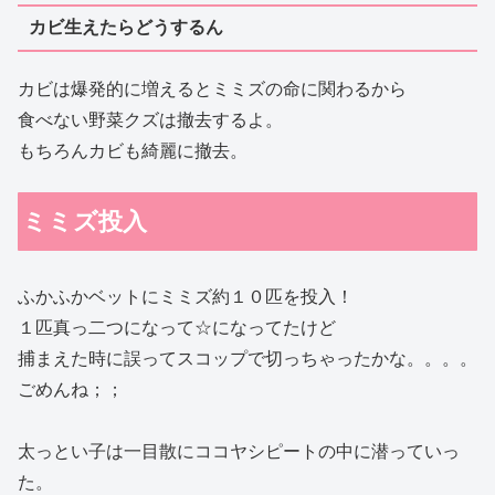
カビ生えたらどうするん
カビは爆発的に増えるとミミズの命に関わるから
食べない野菜クズは撤去するよ。
もちろんカビも綺麗に撤去。
ミミズ投入
ふかふかベットにミミズ約１０匹を投入！
１匹真っ二つになって☆になってたけど
捕まえた時に誤ってスコップで切っちゃったかな。。。。
ごめんね；；
太っとい子は一目散にココヤシピートの中に潜っていっ
た。