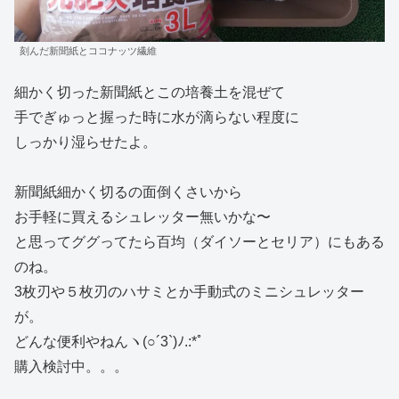
刻んだ新聞紙とココナッツ繊維
細かく切った新聞紙とこの培養土を混ぜて
手でぎゅっと握った時に水が滴らない程度に
しっかり湿らせたよ。
新聞紙細かく切るの面倒くさいから
お手軽に買えるシュレッター無いかな〜
と思ってググってたら百均（ダイソーとセリア）にもある
のね。
3枚刃や５枚刃のハサミとか手動式のミニシュレッター
が。
どんな便利やねんヽ(○´3`)ﾉ.:*ﾟ
購入検討中。。。