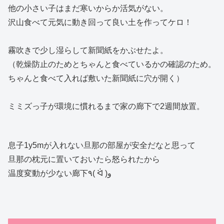
他の小さい子はまだ寒いからか活気がない。
沢山食べて元気に動き回って良い土を作ってケロ！
霧吹きで少し湿らして新聞紙をかぶせたよ。
（乾燥防止のためとちゃんと食べているかの確認のため。
ちゃんと食べて入れば敷いた新聞紙に穴が開く）
ミミズっ子が環境に慣れるまで家の廊下で2週間放置。
息子1y5mが入れない旦那の部屋が安全だなと思って
旦那の枕元に置いておいたら怒られたから
温度変動が少ない廊下٩( ᐛ )و