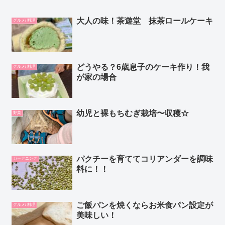
大人の味！茶遊堂 抹茶ロールケーキ
グルメ/ 料理
どうやる？6歳息子のケーキ作り！我
グルメ/ 料理
が家の場合
幼児と裸もちむぎ栽培〜収穫☆
野菜
パクチーを育ててコリアンダーを調味
ガーデニング
料に！！
ご飯パンを焼くならお米食パン設定が
グルメ/ 料理
美味しい！