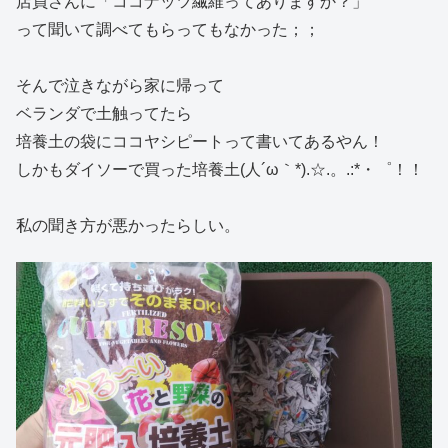
店員さんに「ココナッツ繊維ってありますか？」
って聞いて調べてもらってもなかった；；
そんで泣きながら家に帰って
ベランダで土触ってたら
培養土の袋にココヤシピートって書いてあるやん！
しかもダイソーで買った培養土(人´ω｀*).☆.。.:*・゜！！
私の聞き方が悪かったらしい。