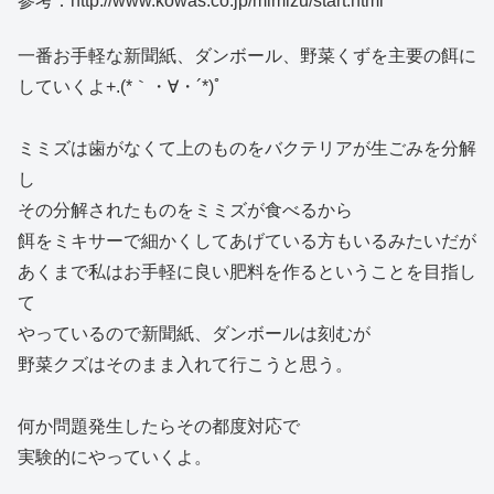
参考：http://www.kowas.co.jp/mimizu/start.html
一番お手軽な新聞紙、ダンボール、野菜くずを主要の餌に
していくよ+.(*｀・∀・´*)ﾟ
ミミズは歯がなくて上のものをバクテリアが生ごみを分解
し
その分解されたものをミミズが食べるから
餌をミキサーで細かくしてあげている方もいるみたいだが
あくまで私はお手軽に良い肥料を作るということを目指し
て
やっているので新聞紙、ダンボールは刻むが
野菜クズはそのまま入れて行こうと思う。
何か問題発生したらその都度対応で
実験的にやっていくよ。