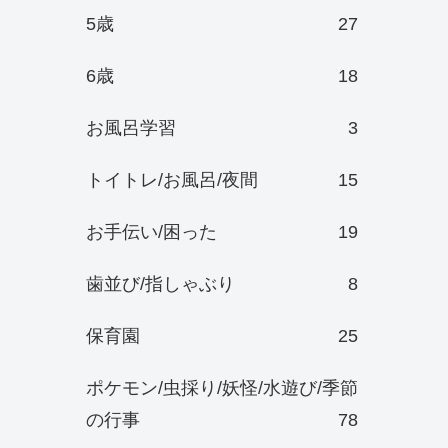
5歳
27
6歳
18
お風呂学習
3
トイトレ/お風呂/夜間
15
お手伝い/困った
19
歯並び/指しゃぶり
8
保育園
25
ポケモン/虫採り/妖怪/水遊び/季節
の行事
78