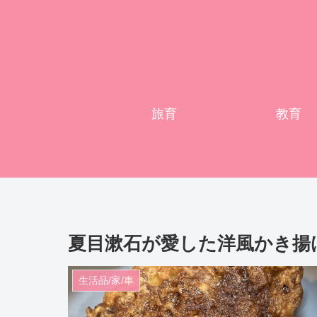
旅育
教育
夏目漱石が愛した洋風かき揚
生活品/家/車