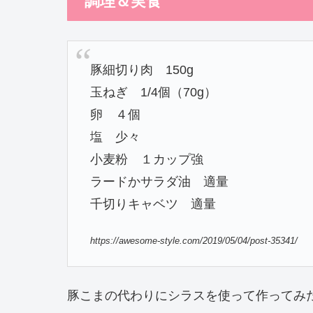
調理＆実食
豚細切り肉 150g
玉ねぎ 1/4個（70g）
卵 ４個
塩 少々
小麦粉 １カップ強
ラードかサラダ油 適量
千切りキャベツ 適量
https://awesome-style.com/2019/05/04/post-35341/
豚こまの代わりにシラスを使って作ってみ