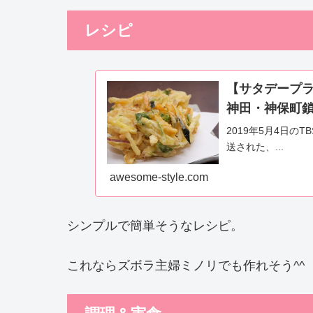
レシピ
【サタデープ
神田・神保町鎖
2019年5月4日
送された、...
awesome-style.com
シンプルで簡単そうなレシピ。
これならズボラ主婦ミノリでも作れそう^^