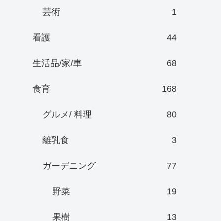
芸術
1
看護
44
生活品/家/車
68
食育
168
グルメ/ 料理
80
離乳食
3
ガーデニング
77
野菜
19
果樹
13