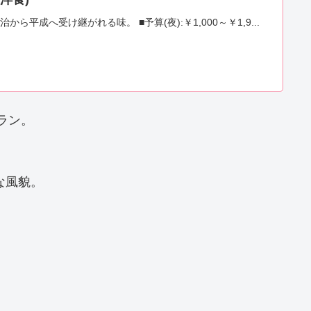
明治から平成へ受け継がれる味。 ■予算(夜):￥1,000～￥1,9...
ラン。
な風貌。
。