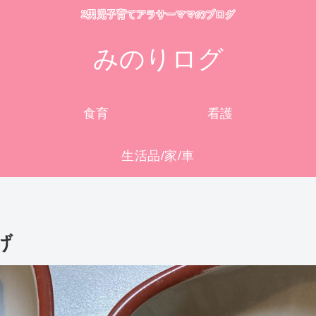
2男児子育てアラサーママのブログ
みのりログ
食育
看護
生活品/家/車
げ