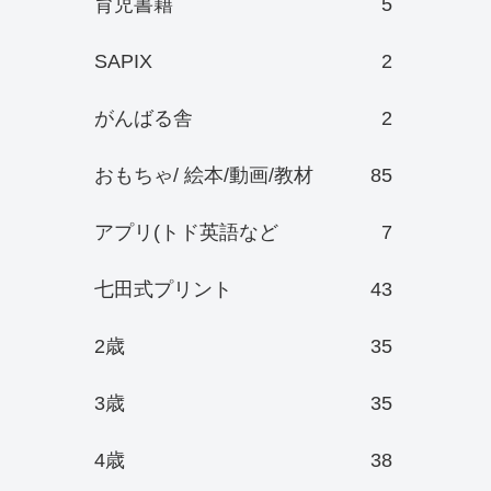
育児書籍
5
SAPIX
2
がんばる舎
2
おもちゃ/ 絵本/動画/教材
85
アプリ(トド英語など
7
七田式プリント
43
2歳
35
3歳
35
4歳
38