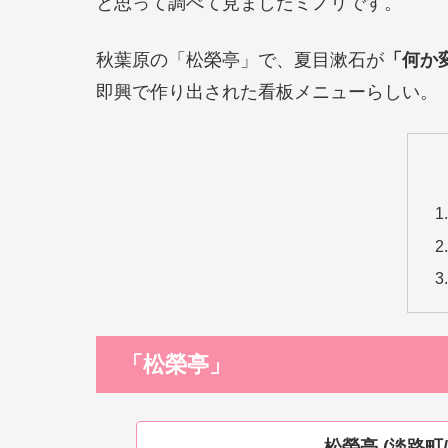
と思って調べて見ましたミノリです。
秋葉原の「松榮亭」で、夏目漱石が
「何か
即興で作り出された看板メニューらしい。
「松榮亭」
松榮亭 (淡路町