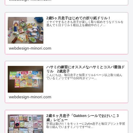
2歳5ヶ月息子はじめての折り紙ドリル！
イヤイヤするときも息子が楽しく取り組めそうなドリルを
選んで１日ドリル１枚以上を継続中のミノ...
webdesign-minori.com
ハサミの練習にオススメなハサミとコスパ最強ド
リル 2歳息子
こんにちは。毎日息子と知育ドリル1ページ以上取り組ん
でいるミノリです^^/100均ダイソー...
webdesign-minori.com
2歳６ヶ月息子「Gakken シールでおけいこ 3
歳」レビュー
学習は遊びだ！をモットーに2y6m息子と毎日プリント学習
取り組んでいますミノリです^^/2...