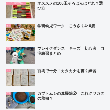
オススメの100玉そろばんはどれ？選
おもちゃ/ 絵本/動画/教材
び方
学研幼児ワーク こうさく4~6歳
教育
ブレイクダンス キッズ 初心者 自
教育
宅練習まとめ
百均で十分！カタカナを書く練習
百均
カブトムシの糞掃除② これクワガタ
教育
の幼虫？