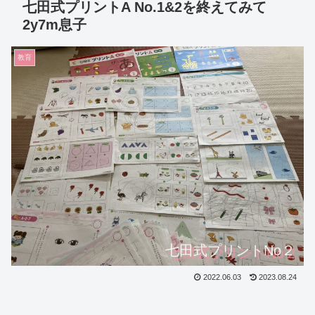
七田式プリントA No.1&2を終えてみて
2y7m息子
教育
七田式プリントNo２
2022.06.03
2023.08.24