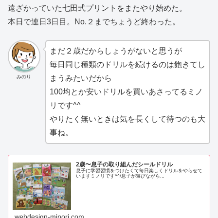
遠ざかっていた七田式プリントをまたやり始めた。
本日で連日3日目。No.２までちょうど終わった。
まだ２歳だからしょうがないと思うが
毎日同じ種類のドリルを続けるのは飽きてし
まうみたいだから
みのり
100均とか安いドリルを買いあさってるミノ
リです^^
やりたく無いときは気を長くして待つのも大
事ね。
2歳〜息子の取り組んだシールドリル
息子に学習習慣をつけたくて毎日楽しくドリルをやらせて
いますミノリです^^/息子が遊びながら...
webdesign-minori.com