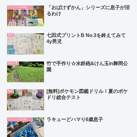
「おばけずかん」シリーズに息子が沼
おもちゃ/ 絵本/動画/教材
るわけ
七田式プリントB No.3を終えてみて
教育
4y男児
竹で手作り☆水鉄砲&けん玉in舞岡公
神奈川県
園
[無料]ポケモン図鑑ドリル！夏のポケ
教育
ドリ総合テスト
ラキューどハマり6歳息子
おもちゃ/ 絵本/動画/教材