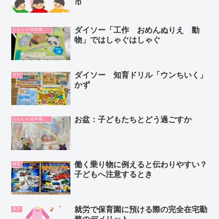
市
ダイソー「工作 おめんぬりえ 動
おもちゃ/ 絵本/動画/教材
物」ではしゃぐはしゃぐ
ダイソー 知育ドリル「ウンちいく」
百均
かず
お盆：子どもたちとどう過ごすか
おもちゃ/ 絵本/動画/教材
働く乗り物に例えると伝わりやすい？
教育
子どもへ注意するとき
就労で保育園に預ける際の完全在宅勤
教育