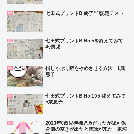
七田式プリントB 終了^^/認定テスト
教育
七田式プリントB No.5を終えてみて
教育
4y男児
指しゃぶり癖をやめさせる方法！1歳
教育
息子
七田式プリントB No.10を終えてみて
教育
5歳息子
2023年0歳児待機児童だったが認可保
教育
育園の空きが出たと電話が来た！東海