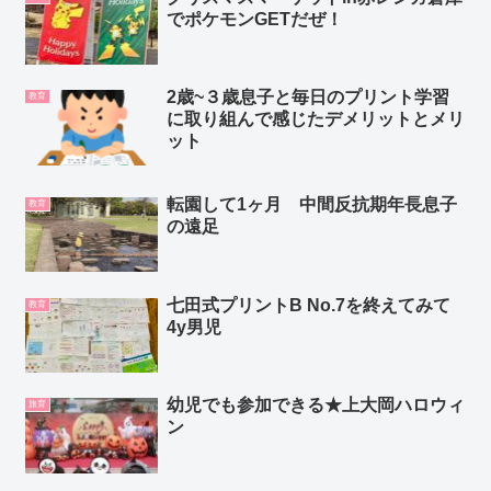
でポケモンGETだぜ！
2歳~３歳息子と毎日のプリント学習
教育
に取り組んで感じたデメリットとメリ
ット
転園して1ヶ月 中間反抗期年長息子
教育
の遠足
七田式プリントB No.7を終えてみて
教育
4y男児
幼児でも参加できる★上大岡ハロウィ
旅育
ン