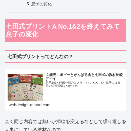
息子の変化
七田式プリントA No.1&2を終えてみて
息子の変化
七田式プリントってどんなの？
２歳児：ポピーとがんばる舎と七田式の教材比較
(*´ｰ`*)
息子2歳と妊娠中期のミノリです( ⸝⸝•ᴗ•⸝⸝ )੭⁾⁾息子には毎
日の学習習慣をつけて何...
webdesign-minori.com
全く同じ内容では無いが挿絵を変えるなどして繰り返しを
大事にしている教材なので